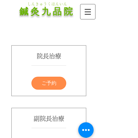
しんきゅうくほんいん
鍼 灸 九 品 院
院長治療
ご予約
副院長治療