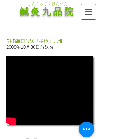
しんきゅうくほんいん
鍼 灸 九 品 院
RKB毎日放送「探検！九州」
2008年10月30日放送分